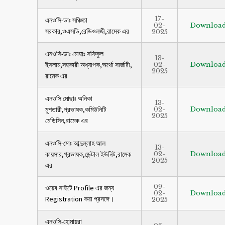
17-
এনওসি-ডাঃ সঞ্চিতা
02-
Downloa
সরকার,ওএসডি,রেডিওলজী,রামেক এর
2025
এনওসি-ডাঃ মোহাঃ সফিকুল
13-
ইসলাম,সহকারী অধ্যাপক,অর্থো সার্জারী,
02-
Downloa
2025
রামেক এর
এনওসি মোছাঃ অনিকা
13-
মুশতারী,প্রভাষক,কমিউনিটি
02-
Downloa
2025
মেডিসিন,রামেক এর
এনওসি-মোঃ আব্দুল্লাহ আল
13-
কায়সার,প্রভাষক,ডেন্টাল ইউনিট,রামেক
02-
Downloa
2025
এর
09-
ওয়েব সাইটে Profile এর জন্য
02-
Downloa
Registration করা প্রসঙ্গে।
2025
এনওসি-হোমায়রা