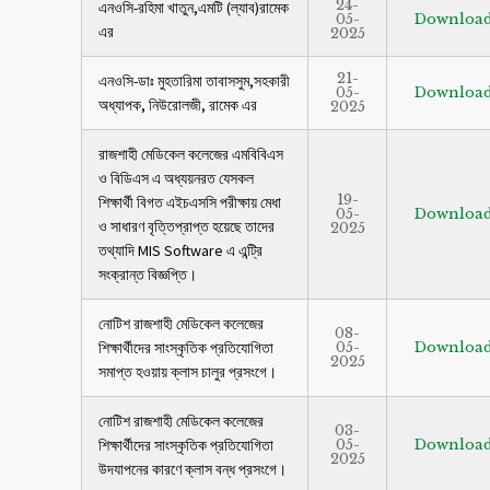
24-
এনওসি-রহিমা খাতুন,এমটি (ল্যাব)রামেক
05-
Downloa
এর
2025
21-
এনওসি-ডাঃ মুহতারিমা তাবাসসুম,সহকারী
05-
Downloa
অধ্যাপক, নিউরোলজী, রামেক এর
2025
রাজশাহী মেডিকেল কলেজের এমবিবিএস
ও বিডিএস এ অধ্যয়নরত যেসকল
19-
‍শিক্ষার্থী বিগত এইচএসসি পরীক্ষায় মেধা
05-
Downloa
ও সাধারণ বৃত্তিপ্রাপ্ত হয়েছে তাদের
2025
তথ্যাদি MIS Software এ এন্ট্রি
সংক্রান্ত বিজ্ঞপ্তি।
নোটিশ রাজশাহী মেডিকেল কলেজের
08-
শিক্ষার্থীদের সাংস্কৃতিক প্রতিযোগিতা
05-
Downloa
2025
সমাপ্ত হওয়ায় ক্লাস চালুর প্রসংগে।
নোটিশ রাজশাহী মেডিকেল কলেজের
03-
শিক্ষার্থীদের সাংস্কৃতিক প্রতিযোগিতা
05-
Downloa
2025
উদযাপনের কারণে ক্লাস বন্ধ প্রসংগে।