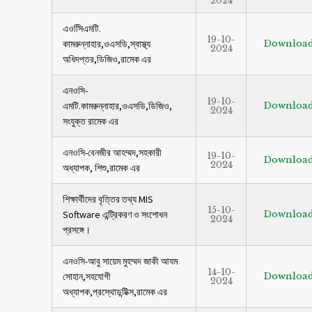
2024
এওসিিএমটি.
19-10-
কামরুন্নাহার,ওএসডি,স্বাস্থ্য
Downloa
2024
অধিদপ্তর,ডিজিও,রামেক এর
এনওসি-
19-10-
এমটি.কামরুন্নাহার,ওএসডি,ডিজিও,
Downloa
2024
সংযুক্ত রামেক এর
এনওসি-বেনজীর আহম্মদ,সহকারী
19-10-
Downloa
2024
অধ্যাপক, শিশু,রামেক এর
শিক্ষার্থীদের বৃত্তির তথ্য MIS
15-10-
Software এন্ট্রিকরণ ও সংশোধন
Downloa
2024
প্রসঙ্গে।
এনওসি-আবু সায়েম মুহম্মদ জাকী আযম
14-10-
সোহান,সহযোগী
Downloa
2024
অধ্যাপক,প্রস্থোডন্টিক্স,রামেক এর