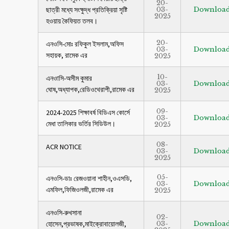
20-
ছাত্রী মধ্যে সংক্ষুদ্ধ প্রতিক্রিয়া সৃষ্টি
03-
Downloa
2025
হওয়ায় কৈফিয়ত তলব।
20-
এনওসি-মোঃ রফিকুল ইসলাম,অফিস
03-
Downloa
সহায়ক, রামেক এর
2025
10-
এনওাসি-অসীম কুমার
03-
Downloa
ঘোষ,অধ্যাপক,রেডিওথেরাপী,রামেক এর
2025
09-
2024-2025 শিক্ষাবর্ষ বিডিএস কোর্সে
03-
Downloa
মেধা তালিকার ভর্তির সিডিউল।
2025
08-
ACR NOTICE
03-
Downloa
2025
05-
এনওসি-ডাঃ রেজওয়ানা শাহীন,ওএসডি,
03-
Downloa
এমফিল,ফিজিওলজী,রামেক এর
2025
এনওসি-রুখসানা
02-
হোসেন,প্রভাষক,মাইক্রোবায়োলজী,
03-
Downloa