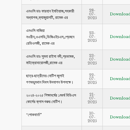
28-
এনওসি ডাঃ ফারহান ইমতিয়াজ,সহকারী
07-
Downloa
অধ্যাপক,ক্যাজুয়ালটি, রামেক এর
2025
এনওসি নাজিয়া
23-
নওরীন,ওএসডি,ডিজিএইচএস,প্রেষনে
07-
Downloa
2025
রেডিওলজী, রামেক এর
23-
এনওসি ডাঃ সুমনা রাইসা নদী,প্রভাষক,
07-
Downloa
মাইক্রোবায়োলজী,রামেক এর
2025
22-
ছাত্র-ছাত্রীদের নোটিশ জুলাই
07-
Downloa
গণঅভ্যুথান দিবস উদযাপন উপলক্ষে।
2025
21-
২০২৪-২০২৫ শিক্ষাবর্ষের ১মবর্ষ বিডিএস
07-
Downloa
কোর্সের ক্লাস শুরুর নোটিশ।
2025
10-
“শোকবার্তা”
07-
Downloa
2025