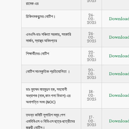
2025
রামেক এর
24-
চিকিৎসকবৃন্দের নোটিশ।
02-
Downloa
2025
24-
এনওসি-ডাঃ সঞ্চিতা সরকার, সহকারি
02-
Downloa
সার্জন, স্বাস্থ্য অধিদপ্তর
2025
22-
শিক্ষার্থীদের নোটিশ
02-
Downloa
2025
20-
নোটিশ সাংস্কৃতিক প্রতিযোগিতা ।
02-
Downloa
2025
ডাঃ মুহম্মদ মাহমুদুল হক, সহযোগী
18-
অধ্যাপক (নাক,কান গলা বিভাগ) এর
02-
Downloa
2025
অনাপত্তি সনদ (NOC)
তদন্ত কমিটি সুপারিশ সমূহ পেশ
17-
এমবিবিএস ও বিডিএস ছা্ত্র-ছাত্রীদের
02-
Downloa
2025
জরুরী নোটিস।