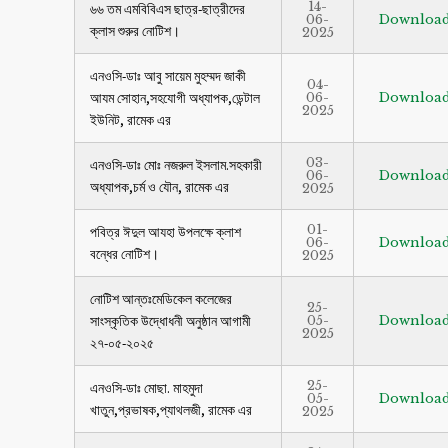
14-
৬৬ তম এমবিবিএস ছাত্র-ছাত্রীদের
06-
Downloa
ক্লাস শুরুর নোটিশ।
2025
এনওসি-ডাঃ আবু সায়েম মুহম্মদ জাকী
04-
আযম সোহান,সহযোগী অধ্যাপক,ডেন্টাল
06-
Downloa
2025
ইউনিট, রামেক এর
03-
এনওসি-ডাঃ মোঃ নজরুল ইসলাম.সহকারী
06-
Downloa
অধ্যাপক,চর্ম ও যৌন, রামেক এর
2025
01-
পবিত্র ঈদুল আযহা উপলক্ষে ক্লাশ
06-
Downloa
বন্ধের নোটিশ।
2025
নোটিশ আন্তঃমেডিকেল কলেজের
25-
সাংস্কৃতিক উদ্ধোধনী অনুষ্ঠান আগামী
05-
Downloa
2025
২৭-০৫-২০২৫
25-
এনওসি-ডাঃ মোছা. মাহমুদা
05-
Downloa
খাতুন,প্রভাষক,প্যাথলজী, রামেক এর
2025