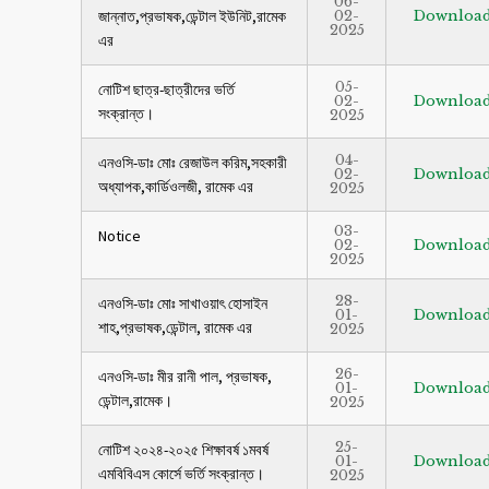
06-
জান্নাত,প্রভাষক,ডেন্টাল ইউনিট,রামেক
02-
Downloa
2025
এর
05-
নোটিশ ছাত্র-ছাত্রীদের ভর্তি
02-
Downloa
সংক্রান্ত।
2025
04-
এনওসি-ডাঃ মোঃ রেজাউল করিম,সহকারী
02-
Downloa
অধ্যাপক,কার্ডিওলজী, রামেক এর
2025
03-
Notice
02-
Downloa
2025
28-
এনওসি-ডাঃ মোঃ সাখাওয়াৎ হোসাইন
01-
Downloa
শাহ,প্রভাষক,ডেন্টাল, রামেক এর
2025
26-
এনওসি-ডাঃ মীর রানী পাল, প্রভাষক,
01-
Downloa
ডেন্টাল,রামেক।
2025
25-
নোটিশ ২০২৪-২০২৫ শিক্ষাবর্ষ ১মবর্ষ
01-
Downloa
এমবিবিএস কোর্সে ভর্তি সংক্রান্ত।
2025