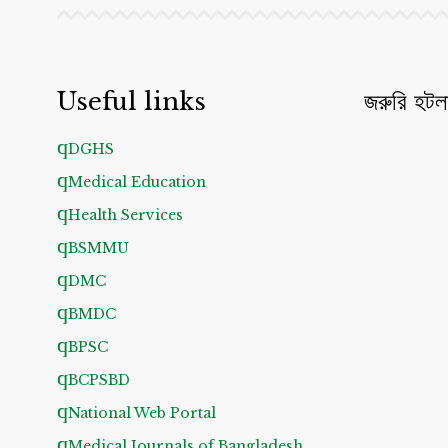
Useful links
জরুরি হটল
DGHS
Medical Education
Health Services
BSMMU
DMC
BMDC
BPSC
BCPSBD
National Web Portal
Medical Journals of Bangladesh