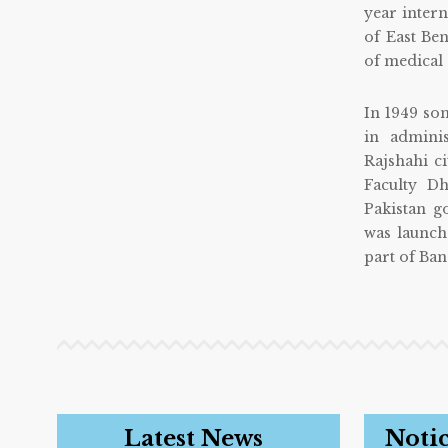
year inter
of East Be
of medical 
In 1949 so
in adminis
Rajshahi c
Faculty Dh
Pakistan g
was launche
part of Ban
Latest News
Notic