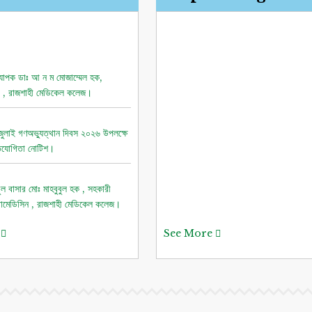
যাপক ডাঃ আ ন ম মোজাম্মেল হক,
রী , রাজশাহী মেডিকেল কলেজ।
ুলাই গণঅভ্যুত্থান দিবস ২০২৬ উপলক্ষে
রতিযোগিতা নোটিশ।
 বাসার মোঃ মাহবুবুল হক , সহকারী
োমেডিসিন , রাজশাহী মেডিকেল কলেজ।
e
See More
শরিমিন সোবহান কাবেরী, প্রভাষক,
িন, রাজশাহী মেডিকেল কলেজ।
 বাসার মোঃ মাহাবুল হক, সহকারী
োমেডিসিন , রাজশাহী মেডিকেল কলেজ।