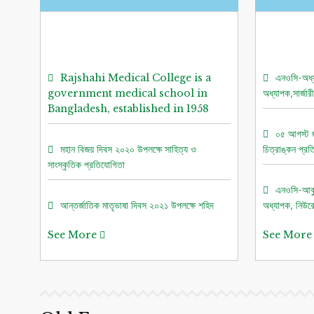
Rajshahi Medical College is a
এনওসি-অধ্
government medical school in
অধ্যাপক,সার্জা
Bangladesh, established in 1958
০৫ আগস্ট জ
মহান বিজয় দিবস ২০২০ উপলক্ষে সাহিত্য ও
চিত্রাঙ্কন প্
সাংস্কৃতিক প্রতিযোগিতা
এনওসি-আবুল
আন্তর্জাতিক মাতৃভাষা দিবস ২০২১ উপলক্ষে শহিদ
অধ্যাপক, নিউর
মিনারে শ্রদ্ধাঞ্জলি জ্ঞাপন
See More
See Mor
এনওসি-ডাঃ 
Rajshahi Medical College admits
ফরেনসিক মেডিস
200 students every year for its
M.B.B.S.
এনওসি-আবুল
অধ্যাপক, নিউর