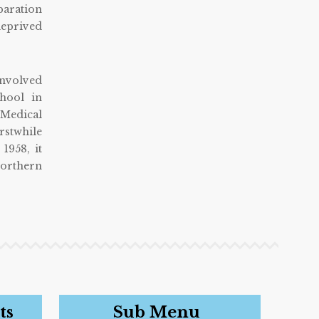
paration
deprived
involved
chool in
 Medical
rstwhile
1958, it
northern
ts
Sub Menu