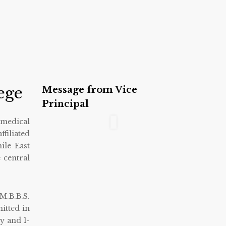
ege
Message from Vice
Principal
 medical
ffiliated
ile East
e central
M.B.B.S.
itted in
y and 1-