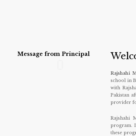
Welco
Message from Principal
Rajshahi M
school in Ba
with Rajsha
Pakistan af
provider f
Rajshahi M
program. It
these progr