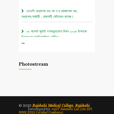
এনওসি-অধ্যাপক ডাঃ আ ন ম মোজাম্মেল হক,
অধ্যাপক,সার্জারী , রাজশাহী মেডিকেল কলেজ।
০৫ আগস্ট জুলাই গণঅভ্যুত্থান দিবস ২০২৬ উপলক্ষে
চিত্রাঙ্কন প্রতিযোগিতা নোটিশ।
এনওসি-আবুল বাসার মোঃ মাহবুবুল হক , সহকারী অধ্যাপক,
নিউরোমেডিসিন , রাজশাহী মেডিকেল কলেজ।
Photostream
এনওসি-ডাঃ শরিমিন সোবহান কাবেরী, প্রভাষক, ফরেনসিক
মেডিসিন, রাজশাহী মেডিকেল কলেজ।
এনওসি-আবুল বাসার মোঃ মাহাবুল হক, সহকারী অধ্যাপক,
নিউরোমেডিসিন , রাজশাহী মেডিকেল কলেজ।
Rajshahi Medical College, Rajshahi
© 2023
.
Developed by:
rajIT Solutions Ltd. (An ISO
9001:2015 Certified Company).