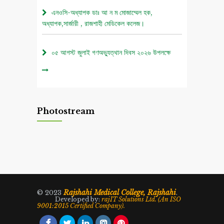
এনওসি-অধ্যাপক ডাঃ আ ন ম মোজাম্মেল হক,
অধ্যাপক,সার্জারী , রাজশাহী মেডিকেল কলেজ।
০৫ আগস্ট জুলাই গণঅভ্যুত্থান দিবস ২০২৬ উপলক্ষে
চিত্রাঙ্কন প্রতিযোগিতা নোটিশ।
এনওসি-আবুল বাসার মোঃ মাহবুবুল হক , সহকারী অধ্যাপক,
নিউরোমেডিসিন , রাজশাহী মেডিকেল কলেজ।
Photostream
এনওসি-ডাঃ শরিমিন সোবহান কাবেরী, প্রভাষক, ফরেনসিক
মেডিসিন, রাজশাহী মেডিকেল কলেজ।
এনওসি-আবুল বাসার মোঃ মাহাবুল হক, সহকারী অধ্যাপক,
নিউরোমেডিসিন , রাজশাহী মেডিকেল কলেজ।
Rajshahi Medical College, Rajshahi
© 2023
.
Developed by:
rajIT Solutions Ltd. (An ISO
9001:2015 Certified Company).