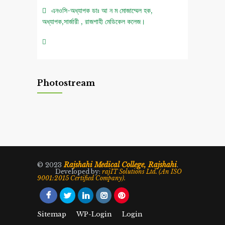
এনওসি-অধ্যাপক ডাঃ আ ন ম মোজাম্মেল হক,
অধ্যাপক,সার্জারী , রাজশাহী মেডিকেল কলেজ।
০৫ আগস্ট জুলাই গণঅভ্যুত্থান দিবস ২০২৬ উপলক্ষে
চিত্রাঙ্কন প্রতিযোগিতা নোটিশ।
Photostream
এনওসি-আবুল বাসার মোঃ মাহবুবুল হক , সহকারী অধ্যাপক,
নিউরোমেডিসিন , রাজশাহী মেডিকেল কলেজ।
এনওসি-ডাঃ শরিমিন সোবহান কাবেরী, প্রভাষক, ফরেনসিক
মেডিসিন, রাজশাহী মেডিকেল কলেজ।
Rajshahi Medical College, Rajshahi
© 2023
.
Developed by:
rajIT Solutions Ltd. (An ISO
9001:2015 Certified Company).
Sitemap
WP-Login
Login