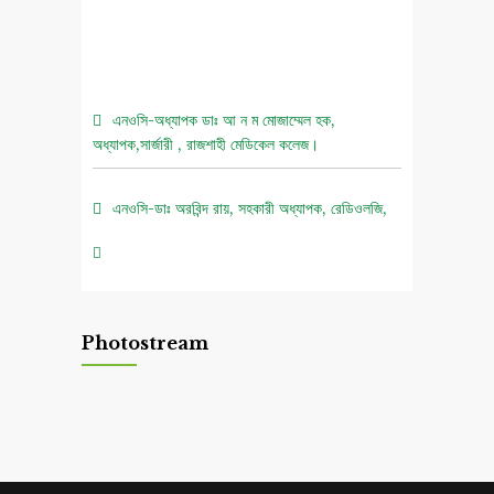
এনওসি-অধ্যাপক ডাঃ আ ন ম মোজাম্মেল হক,
অধ্যাপক,সার্জারী , রাজশাহী মেডিকেল কলেজ।
এনওসি-ডাঃ অরবিন্দ রায়, সহকারী অধ্যাপক, রেডিওলজি,
রাজশাহী মেডিকেল কলেজ।
০৫ আগস্ট জুলাই গণঅভ্যুত্থান দিবস ২০২৬ উপলক্ষে
চিত্রাঙ্কন প্রতিযোগিতা নোটিশ।
Photostream
এনওসি-আবুল বাসার মোঃ মাহবুবুল হক , সহকারী অধ্যাপক,
নিউরোমেডিসিন , রাজশাহী মেডিকেল কলেজ।
এনওসি-ডাঃ শরিমিন সোবহান কাবেরী, প্রভাষক, ফরেনসিক
মেডিসিন, রাজশাহী মেডিকেল কলেজ।