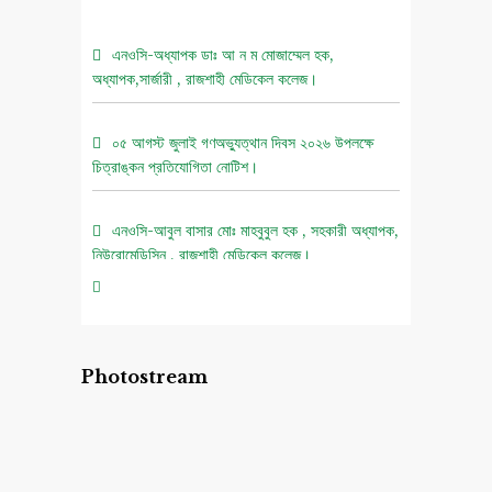
এনওসি-অধ্যাপক ডাঃ আ ন ম মোজাম্মেল হক,
অধ্যাপক,সার্জারী , রাজশাহী মেডিকেল কলেজ।
০৫ আগস্ট জুলাই গণঅভ্যুত্থান দিবস ২০২৬ উপলক্ষে
চিত্রাঙ্কন প্রতিযোগিতা নোটিশ।
এনওসি-আবুল বাসার মোঃ মাহবুবুল হক , সহকারী অধ্যাপক,
নিউরোমেডিসিন , রাজশাহী মেডিকেল কলেজ।
এনওসি-ডাঃ শরিমিন সোবহান কাবেরী, প্রভাষক, ফরেনসিক
মেডিসিন, রাজশাহী মেডিকেল কলেজ।
Photostream
এনওসি-আবুল বাসার মোঃ মাহাবুল হক, সহকারী অধ্যাপক,
নিউরোমেডিসিন , রাজশাহী মেডিকেল কলেজ।