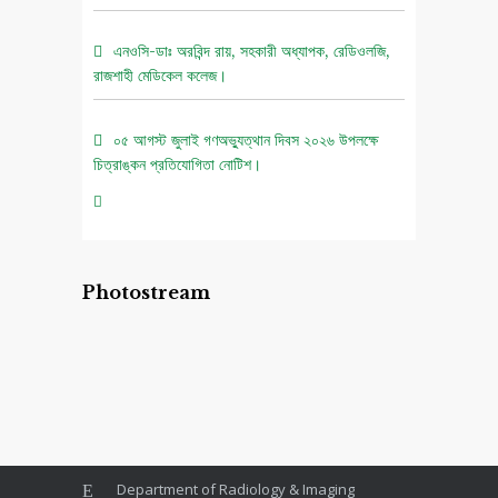
এনওসি-ডাঃ অরবিন্দ রায়, সহকারী অধ্যাপক, রেডিওলজি,
রাজশাহী মেডিকেল কলেজ।
০৫ আগস্ট জুলাই গণঅভ্যুত্থান দিবস ২০২৬ উপলক্ষে
চিত্রাঙ্কন প্রতিযোগিতা নোটিশ।
এনওসি-আবুল বাসার মোঃ মাহবুবুল হক , সহকারী অধ্যাপক,
নিউরোমেডিসিন , রাজশাহী মেডিকেল কলেজ।
Photostream
এনওসি-ডাঃ শরিমিন সোবহান কাবেরী, প্রভাষক, ফরেনসিক
মেডিসিন, রাজশাহী মেডিকেল কলেজ।
Department of Radiology & Imaging