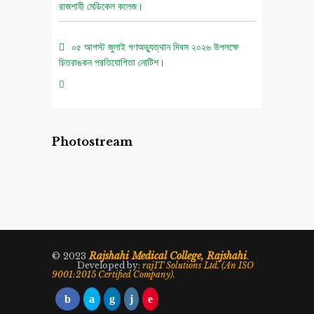
রাজশাহী মেডিকেল কলেজ।
০৫ আগস্ট জুলাই গণঅভ্যুত্থান দিবস ২০২৬ উপলক্ষে
চিত্রাঙ্কন প্রতিযোগিতা নোটিশ।
এনওসি-আবুল বাসার মোঃ মাহবুবুল হক , সহকারী অধ্যাপক,
নিউরোমেডিসিন , রাজশাহী মেডিকেল কলেজ।
Photostream
এনওসি-ডাঃ শরিমিন সোবহান কাবেরী, প্রভাষক, ফরেনসিক
মেডিসিন, রাজশাহী মেডিকেল কলেজ।
Rajshahi Medical College, Rajshahi
© 2023
.
Developed by:
rajIT Solutions Ltd. (An ISO
9001:2015 Certified Company).