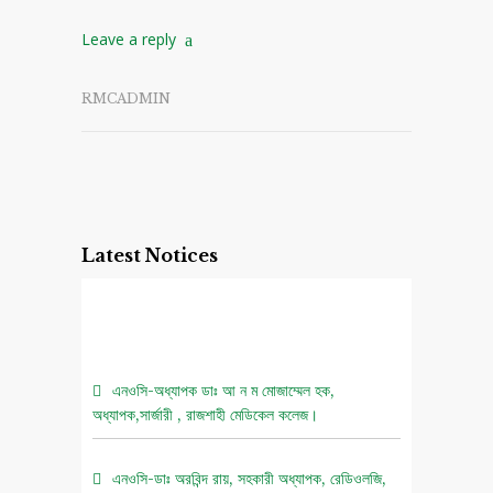
Leave a reply
RMCADMIN
Latest Notices
এনওসি-অধ্যাপক ডাঃ আ ন ম মোজাম্মেল হক,
অধ্যাপক,সার্জারী , রাজশাহী মেডিকেল কলেজ।
এনওসি-ডাঃ অরবিন্দ রায়, সহকারী অধ্যাপক, রেডিওলজি,