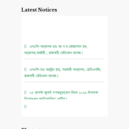
Latest Notices
এনওসি-অধ্যাপক ডাঃ আ ন ম মোজাম্মেল হক,
অধ্যাপক,সার্জারী , রাজশাহী মেডিকেল কলেজ।
এনওসি-ডাঃ অরবিন্দ রায়, সহকারী অধ্যাপক, রেডিওলজি,
রাজশাহী মেডিকেল কলেজ।
০৫ আগস্ট জুলাই গণঅভ্যুত্থান দিবস ২০২৬ উপলক্ষে
চিত্রাঙ্কন প্রতিযোগিতা নোটিশ।
এনওসি-আবুল বাসার মোঃ মাহবুবুল হক , সহকারী অধ্যাপক,
নিউরোমেডিসিন , রাজশাহী মেডিকেল কলেজ।