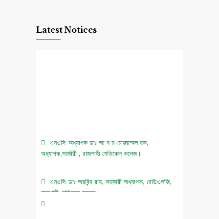
Latest Notices
এনওসি-অধ্যাপক ডাঃ আ ন ম মোজাম্মেল হক,
অধ্যাপক,সার্জারী , রাজশাহী মেডিকেল কলেজ।
এনওসি-ডাঃ অরবিন্দ রায়, সহকারী অধ্যাপক, রেডিওলজি,
রাজশাহী মেডিকেল কলেজ।