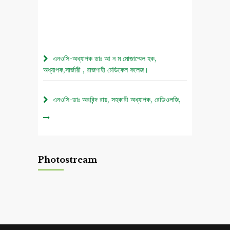
এনওসি-অধ্যাপক ডাঃ আ ন ম মোজাম্মেল হক,
অধ্যাপক,সার্জারী , রাজশাহী মেডিকেল কলেজ।
এনওসি-ডাঃ অরবিন্দ রায়, সহকারী অধ্যাপক, রেডিওলজি,
রাজশাহী মেডিকেল কলেজ।
০৫ আগস্ট জুলাই গণঅভ্যুত্থান দিবস ২০২৬ উপলক্ষে
চিত্রাঙ্কন প্রতিযোগিতা নোটিশ।
Photostream
এনওসি-আবুল বাসার মোঃ মাহবুবুল হক , সহকারী অধ্যাপক,
নিউরোমেডিসিন , রাজশাহী মেডিকেল কলেজ।
এনওসি-ডাঃ শরিমিন সোবহান কাবেরী, প্রভাষক, ফরেনসিক