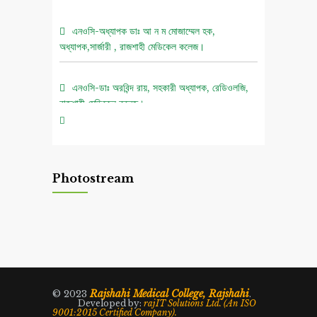
এনওসি-অধ্যাপক ডাঃ আ ন ম মোজাম্মেল হক,
অধ্যাপক,সার্জারী , রাজশাহী মেডিকেল কলেজ।
এনওসি-ডাঃ অরবিন্দ রায়, সহকারী অধ্যাপক, রেডিওলজি,
রাজশাহী মেডিকেল কলেজ।
০৫ আগস্ট জুলাই গণঅভ্যুত্থান দিবস ২০২৬ উপলক্ষে
চিত্রাঙ্কন প্রতিযোগিতা নোটিশ।
Photostream
এনওসি-আবুল বাসার মোঃ মাহবুবুল হক , সহকারী অধ্যাপক,
নিউরোমেডিসিন , রাজশাহী মেডিকেল কলেজ।
এনওসি-ডাঃ শরিমিন সোবহান কাবেরী, প্রভাষক, ফরেনসিক
মেডিসিন, রাজশাহী মেডিকেল কলেজ।
Rajshahi Medical College, Rajshahi
© 2023
.
Developed by:
rajIT Solutions Ltd. (An ISO
9001:2015 Certified Company).