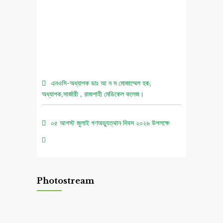
এনওসি-অধ্যাপক ডাঃ আ ন ম মোজাম্মেল হক,
অধ্যাপক,সার্জারী , রাজশাহী মেডিকেল কলেজ।
০৫ আগস্ট জুলাই গণঅভ্যুত্থান দিবস ২০২৬ উপলক্ষে
চিত্রাঙ্কন প্রতিযোগিতা নোটিশ।
এনওসি-আবুল বাসার মোঃ মাহবুবুল হক , সহকারী অধ্যাপক,
নিউরোমেডিসিন , রাজশাহী মেডিকেল কলেজ।
Photostream
এনওসি-ডাঃ শরিমিন সোবহান কাবেরী, প্রভাষক, ফরেনসিক
মেডিসিন, রাজশাহী মেডিকেল কলেজ।