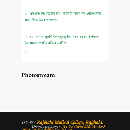
এনওসি-ডাঃ অরবিন্দ রায়, সহকারী অধ্যাপক, রেডিওলজি,
রাজশাহী মেডিকেল কলেজ।
০৫ আগস্ট জুলাই গণঅভ্যুত্থান দিবস ২০২৬ উপলক্ষে
চিত্রাঙ্কন প্রতিযোগিতা নোটিশ।
এনওসি-আবুল বাসার মোঃ মাহবুবুল হক , সহকারী অধ্যাপক,
নিউরোমেডিসিন , রাজশাহী মেডিকেল কলেজ।
Photostream
এনওসি-ডাঃ শরিমিন সোবহান কাবেরী, প্রভাষক, ফরেনসিক
মেডিসিন, রাজশাহী মেডিকেল কলেজ।
Rajshahi Medical College, Rajshahi
© 2023
.
Developed by:
rajIT Solutions Ltd. (An ISO