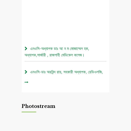
এনওসি-অধ্যাপক ডাঃ আ ন ম মোজাম্মেল হক,
অধ্যাপক,সার্জারী , রাজশাহী মেডিকেল কলেজ।
এনওসি-ডাঃ অরবিন্দ রায়, সহকারী অধ্যাপক, রেডিওলজি,
রাজশাহী মেডিকেল কলেজ।
০৫ আগস্ট জুলাই গণঅভ্যুত্থান দিবস ২০২৬ উপলক্ষে
চিত্রাঙ্কন প্রতিযোগিতা নোটিশ।
Photostream
এনওসি-আবুল বাসার মোঃ মাহবুবুল হক , সহকারী অধ্যাপক,
নিউরোমেডিসিন , রাজশাহী মেডিকেল কলেজ।