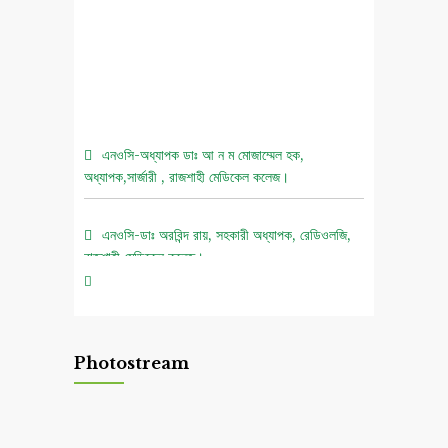
এনওসি-অধ্যাপক ডাঃ আ ন ম মোজাম্মেল হক,
অধ্যাপক,সার্জারী , রাজশাহী মেডিকেল কলেজ।
এনওসি-ডাঃ অরবিন্দ রায়, সহকারী অধ্যাপক, রেডিওলজি,
রাজশাহী মেডিকেল কলেজ।
০৫ আগস্ট জুলাই গণঅভ্যুত্থান দিবস ২০২৬ উপলক্ষে
চিত্রাঙ্কন প্রতিযোগিতা নোটিশ।
Photostream
এনওসি-আবুল বাসার মোঃ মাহবুবুল হক , সহকারী অধ্যাপক,
নিউরোমেডিসিন , রাজশাহী মেডিকেল কলেজ।