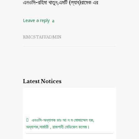
এনওসি-রহিমা খাতুন,এমটি (ল্যাব)রামেক এর
Leave a reply
RMCSTAFFADMIN
Latest Notices
এনওসি-অধ্যাপক ডাঃ আ ন ম মোজাম্মেল হক,
অধ্যাপক,সার্জারী , রাজশাহী মেডিকেল কলেজ।