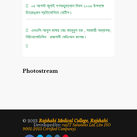
০৫ আগস্ট জুলাই গণঅভ্যুত্থান দিবস ২০২৬ উপলক্ষে
চিত্রাঙ্কন প্রতিযোগিতা নোটিশ।
এনওসি-আবুল বাসার মোঃ মাহবুবুল হক , সহকারী অধ্যাপক,
নিউরোমেডিসিন , রাজশাহী মেডিকেল কলেজ।
এনওসি-ডাঃ শরিমিন সোবহান কাবেরী, প্রভাষক, ফরেনসিক
মেডিসিন, রাজশাহী মেডিকেল কলেজ।
Photostream
এনওসি-আবুল বাসার মোঃ মাহাবুল হক, সহকারী অধ্যাপক,
নিউরোমেডিসিন , রাজশাহী মেডিকেল কলেজ।
Rajshahi Medical College, Rajshahi
© 2023
.
Developed by:
rajIT Solutions Ltd. (An ISO
9001:2015 Certified Company).