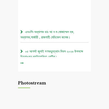
এনওসি-অধ্যাপক ডাঃ আ ন ম মোজাম্মেল হক,
অধ্যাপক,সার্জারী , রাজশাহী মেডিকেল কলেজ।
০৫ আগস্ট জুলাই গণঅভ্যুত্থান দিবস ২০২৬ উপলক্ষে
চিত্রাঙ্কন প্রতিযোগিতা নোটিশ।
এনওসি-আবুল বাসার মোঃ মাহবুবুল হক , সহকারী অধ্যাপক,
নিউরোমেডিসিন , রাজশাহী মেডিকেল কলেজ।
Photostream
এনওসি-ডাঃ শরিমিন সোবহান কাবেরী, প্রভাষক, ফরেনসিক
মেডিসিন, রাজশাহী মেডিকেল কলেজ।