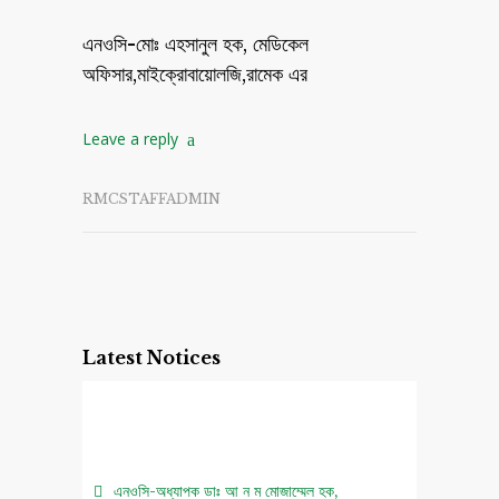
এনওসি-মোঃ এহসানুল হক, মেডিকেল
অফিসার,মাইক্রোবায়োলজি,রামেক এর
Leave a reply
RMCSTAFFADMIN
Latest Notices
এনওসি-অধ্যাপক ডাঃ আ ন ম মোজাম্মেল হক,