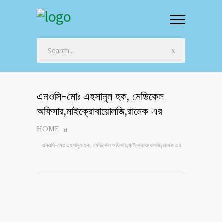
এনওসি-মোঃ এহসানুল হক, মেডিকেল
অফিসার,মাইক্রোবায়োলজি,রামেক এর
HOME
এনওসি-মোঃ এহসানুল হক, মেডিকেল অফিসার,মাইক্রোবায়োলজি,রামেক এর