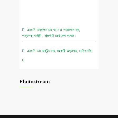
এনওসি-অধ্যাপক ডাঃ আ ন ম মোজাম্মেল হক,
অধ্যাপক,সার্জারী , রাজশাহী মেডিকেল কলেজ।
এনওসি-ডাঃ অরবিন্দ রায়, সহকারী অধ্যাপক, রেডিওলজি,
রাজশাহী মেডিকেল কলেজ।
০৫ আগস্ট জুলাই গণঅভ্যুত্থান দিবস ২০২৬ উপলক্ষে
চিত্রাঙ্কন প্রতিযোগিতা নোটিশ।
Photostream
এনওসি-আবুল বাসার মোঃ মাহবুবুল হক , সহকারী অধ্যাপক,
নিউরোমেডিসিন , রাজশাহী মেডিকেল কলেজ।
এনওসি-ডাঃ শরিমিন সোবহান কাবেরী, প্রভাষক, ফরেনসিক