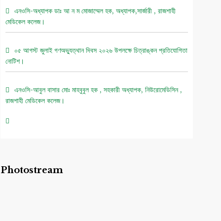
এনওসি-অধ্যাপক ডাঃ আ ন ম মোজাম্মেল হক, অধ্যাপক,সার্জারী , রাজশাহী
মেডিকেল কলেজ।
০৫ আগস্ট জুলাই গণঅভ্যুত্থান দিবস ২০২৬ উপলক্ষে চিত্রাঙ্কন প্রতিযোগিতা
নোটিশ।
এনওসি-আবুল বাসার মোঃ মাহবুবুল হক , সহকারী অধ্যাপক, নিউরোমেডিসিন ,
রাজশাহী মেডিকেল কলেজ।
এনওসি-ডাঃ শরিমিন সোবহান কাবেরী, প্রভাষক, ফরেনসিক মেডিসিন, রাজশাহী
মেডিকেল কলেজ।
এনওসি-আবুল বাসার মোঃ মাহাবুল হক, সহকারী অধ্যাপক, নিউরোমেডিসিন ,
Photostream
রাজশাহী মেডিকেল কলেজ।