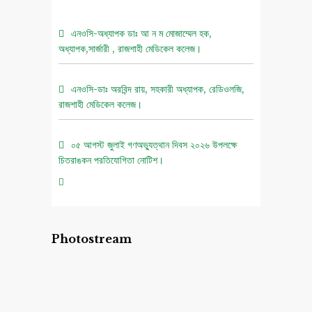
এনওসি-অধ্যাপক ডাঃ আ ন ম মোজাম্মেল হক,
অধ্যাপক,সার্জারী , রাজশাহী মেডিকেল কলেজ।
এনওসি-ডাঃ অরবিন্দ রায়, সহকারী অধ্যাপক, রেডিওলজি,
রাজশাহী মেডিকেল কলেজ।
০৫ আগস্ট জুলাই গণঅভ্যুত্থান দিবস ২০২৬ উপলক্ষে
চিত্রাঙ্কন প্রতিযোগিতা নোটিশ।
এনওসি-আবুল বাসার মোঃ মাহবুবুল হক , সহকারী অধ্যাপক,
নিউরোমেডিসিন , রাজশাহী মেডিকেল কলেজ।
Photostream
এনওসি-ডাঃ শরিমিন সোবহান কাবেরী, প্রভাষক, ফরেনসিক
মেডিসিন, রাজশাহী মেডিকেল কলেজ।