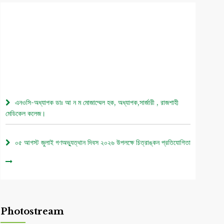
এনওসি-অধ্যাপক ডাঃ আ ন ম মোজাম্মেল হক, অধ্যাপক,সার্জারী , রাজশাহী
মেডিকেল কলেজ।
০৫ আগস্ট জুলাই গণঅভ্যুত্থান দিবস ২০২৬ উপলক্ষে চিত্রাঙ্কন প্রতিযোগিতা
নোটিশ।
এনওসি-আবুল বাসার মোঃ মাহবুবুল হক , সহকারী অধ্যাপক, নিউরোমেডিসিন ,
রাজশাহী মেডিকেল কলেজ।
Photostream
এনওসি-ডাঃ শরিমিন সোবহান কাবেরী, প্রভাষক, ফরেনসিক মেডিসিন, রাজশাহী