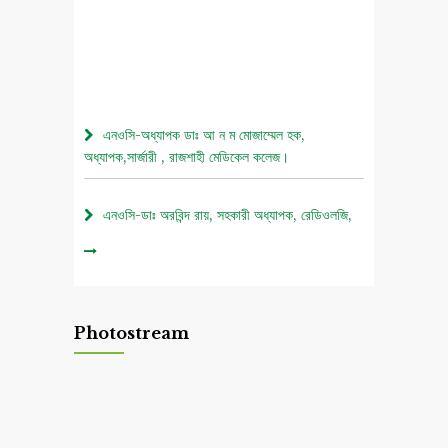
এনওসি-অধ্যাপক ডাঃ আ ন ম মোজাম্মেল হক,
অধ্যাপক,সার্জারী , রাজশাহী মেডিকেল কলেজ।
এনওসি-ডাঃ অরবিন্দ রায়, সহকারী অধ্যাপক, রেডিওলজি,
রাজশাহী মেডিকেল কলেজ।
০৫ আগস্ট জুলাই গণঅভ্যুত্থান দিবস ২০২৬ উপলক্ষে
চিত্রাঙ্কন প্রতিযোগিতা নোটিশ।
Photostream
এনওসি-আবুল বাসার মোঃ মাহবুবুল হক , সহকারী অধ্যাপক,
নিউরোমেডিসিন , রাজশাহী মেডিকেল কলেজ।