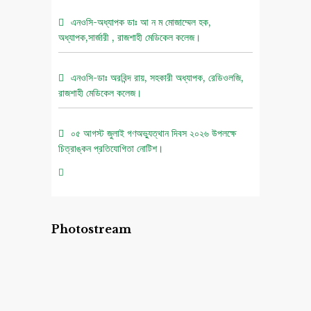
এনওসি-অধ্যাপক ডাঃ আ ন ম মোজাম্মেল হক,
অধ্যাপক,সার্জারী , রাজশাহী মেডিকেল কলেজ।
এনওসি-ডাঃ অরবিন্দ রায়, সহকারী অধ্যাপক, রেডিওলজি,
রাজশাহী মেডিকেল কলেজ।
০৫ আগস্ট জুলাই গণঅভ্যুত্থান দিবস ২০২৬ উপলক্ষে
চিত্রাঙ্কন প্রতিযোগিতা নোটিশ।
এনওসি-আবুল বাসার মোঃ মাহবুবুল হক , সহকারী অধ্যাপক,
নিউরোমেডিসিন , রাজশাহী মেডিকেল কলেজ।
Photostream
এনওসি-ডাঃ শরিমিন সোবহান কাবেরী, প্রভাষক, ফরেনসিক
মেডিসিন, রাজশাহী মেডিকেল কলেজ।