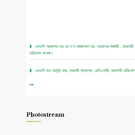
এনওসি-অধ্যাপক ডাঃ আ ন ম মোজাম্মেল হক, অধ্যাপক,সার্জারী , রাজশাহী
মেডিকেল কলেজ।
এনওসি-ডাঃ অরবিন্দ রায়, সহকারী অধ্যাপক, রেডিওলজি, রাজশাহী মেডিকে
কলেজ।
০৫ আগস্ট জুলাই গণঅভ্যুত্থান দিবস ২০২৬ উপলক্ষে চিত্রাঙ্কন প্রতিযো
নোটিশ।
Photostream
এনওসি-আবুল বাসার মোঃ মাহবুবুল হক , সহকারী অধ্যাপক, নিউরোমেডিসিন
রাজশাহী মেডিকেল কলেজ।