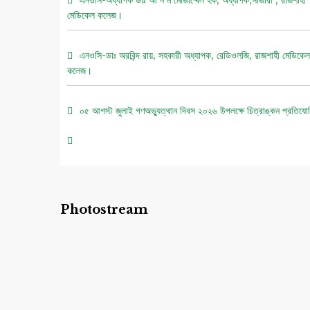
মেডিকেল কলেজ।
এনওসি-ডাঃ অরবিন্দ রায়, সহকারী অধ্যাপক, রেডিওলজি, রাজশাহী মেডিকেল
কলেজ।
০৫ আগস্ট জুলাই গণঅভ্যুত্থান দিবস ২০২৬ উপলক্ষে চিত্রাঙ্কন প্রতিযো
নোটিশ।
এনওসি-আবুল বাসার মোঃ মাহবুবুল হক , সহকারী অধ্যাপক, নিউরোমেডিসিন
রাজশাহী মেডিকেল কলেজ।
Photostream
এনওসি-ডাঃ শরিমিন সোবহান কাবেরী, প্রভাষক, ফরেনসিক মেডিসিন, রাজশা
মেডিকেল কলেজ।