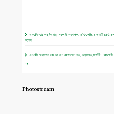
এনওসি-ডাঃ অরবিন্দ রায়, সহকারী অধ্যাপক, রেডিওলজি, রাজশাহী মেডিকে
কলেজ।
এনওসি-অধ্যাপক ডাঃ আ ন ম মোজাম্মেল হক, অধ্যাপক,সার্জারী , রাজশাহী
মেডিকেল কলেজ।
০৫ আগস্ট জুলাই গণঅভ্যুত্থান দিবস ২০২৬ উপলক্ষে চিত্রাঙ্কন প্রতিযো
নোটিশ।
Photostream
এনওসি-আবুল বাসার মোঃ মাহবুবুল হক , সহকারী অধ্যাপক, নিউরোমেডিসিন
রাজশাহী মেডিকেল কলেজ।