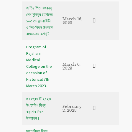
জাতির পিতা বঙ্গবন্ধু
শেখ মুজিবুর রহমানের
March 16,
১০৩ তম জন্মবার্ষিকী
2023
ও শিশু দিবস উপলক্ষে
রামেক-এর কর্মসূচি।
Program of
Rajshahi
Medical
March 6,
College on the
2023
occasion of
Historical 7th
March 2023.
৪ ফেব্রয়ারী’২০২৩
ইং তারিখ বিশ্ব
February
2, 2023
ক্যান্সার দিবস
উদযাপন।
মহান বিজয় দিবস