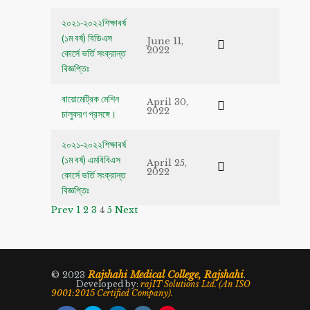
২০২১-২০২২শিক্ষাবর্ষ
(১ম বর্ষ) বিডিএস
June 11,
2022
কোর্সে ভর্তি সংক্রান্ত
বিজ্ঞপ্তিঃ
বায়োমেট্রিক মেশিন
April 30,
2022
চালুকরণ প্রসঙ্গে।
২০২১-২০২২শিক্ষাবর্ষ
(১ম বর্ষ) এমবিবিএস
April 25,
2022
কোর্সে ভর্তি সংক্রান্ত
বিজ্ঞপ্তিঃ
Prev
1
2
3
4
5
Next
Rajshahi Medical College, Rajshahi
© 2023
.
Developed by:
rajIT Solutions Ltd. (An ISO
9001:2015 Certified Company).