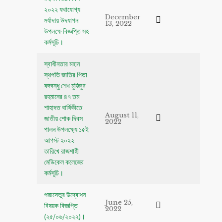
২০২২ যথাযোগ্য
December
মর্যাদায় উদযাপন
13, 2022
উপলক্ষে বিজ্ঞপ্তি সহ
কর্মসূচি।
স্বাধীনতার মহান
স্থপতি জাতির ‍পিতা
বঙ্গবন্ধু শেখ মুজিবুর
রহমানের ৪৭ তম
শাহাদত বার্ষিকীতে
August 11,
জাতীয় শোক দিবস
2022
পালন উপলক্ষ্যে ১৫ই
আগস্ট ২০২২
তারিখে রাজশাহী
মেডিকেল কলেজের
কর্মসূচি।
পদ্মাসেতুর উদ্বোধন
June 25,
বিষয়ক বিজ্ঞপ্তি
2022
(২৫/০৬/২০২২)।