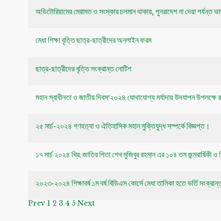
অডিটোরিয়ামের মেরামত ও সংস্কার চলমান থাকায়, পুনরাদেশ না দেয়া পর্যন্ত ভাড়
মেধা শিক্ষা বৃত্তি ছাত্র-ছাত্রীদের অনলাইন ফরম
ছাত্র-ছাত্রীদের বৃত্তি সংক্রান্ত নোটিশ
মহান স্বাধীনতা ও জাতীয় দিবস‘২০২৪ যোথাযোগ্য মর্যাদায় উদযাপন উপলক্ষে 
২৫ মার্চ-২০২৪ গণহত্যা ও ঐতিহাসিক মহান মুক্তিযুদ্ধ সম্পর্কে বিজ্ঞপ্ত।
১৭ মার্চ ২০২৪ খ্রি: জাতির পিতা শেখ মুজিবুর রহমান এর ১০৪ তম জন্মবার্ষিকী ও
২০২৩-২০২৪ ‍শিক্ষাবর্ষ ১ম বর্ষ বিডিএস কোর্সে মেধা তালিকা হতে ভর্তি সংক্রান্
Prev
1
2
3
4
5
Next