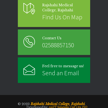
Rajshahi Medical
এনওসি-আবুল বাসার মোঃ মাহবুবুল হক , সহকারী অধ্যাপক,
College, Rajshahi
নিউরোমেডিসিন , রাজশাহী মেডিকেল কলেজ।
Find Us On Map
এনওসি-ডাঃ শরিমিন সোবহান কাবেরী, প্রভাষক, ফরেনসিক
মেডিসিন, রাজশাহী মেডিকেল কলেজ।
Contact Us
02588857150
Feel free to message us!
Send an Email
Rajshahi Medical College, Rajshahi
© 2023
.
Developed by:
rajIT Solutions Ltd. (An ISO