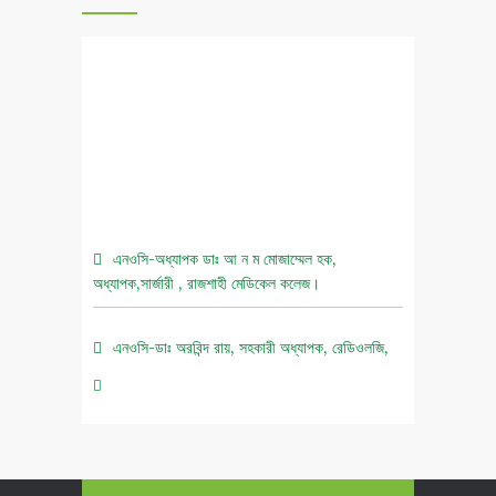
এনওসি-অধ্যাপক ডাঃ আ ন ম মোজাম্মেল হক,
অধ্যাপক,সার্জারী , রাজশাহী মেডিকেল কলেজ।
এনওসি-ডাঃ অরবিন্দ রায়, সহকারী অধ্যাপক, রেডিওলজি,
রাজশাহী মেডিকেল কলেজ।
০৫ আগস্ট জুলাই গণঅভ্যুত্থান দিবস ২০২৬ উপলক্ষে
চিত্রাঙ্কন প্রতিযোগিতা নোটিশ।