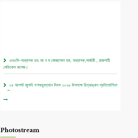
এনওসি-অধ্যাপক ডাঃ আ ন ম মোজাম্মেল হক, অধ্যাপক,সার্জারী , রাজশাহী
মেডিকেল কলেজ।
০৫ আগস্ট জুলাই গণঅভ্যুত্থান দিবস ২০২৬ উপলক্ষে চিত্রাঙ্কন প্রতিযোগিতা
নোটিশ।
এনওসি-আবুল বাসার মোঃ মাহবুবুল হক , সহকারী অধ্যাপক, নিউরোমেডিসিন ,
রাজশাহী মেডিকেল কলেজ।
Photostream
এনওসি-ডাঃ শরিমিন সোবহান কাবেরী, প্রভাষক, ফরেনসিক মেডিসিন, রাজশাহী