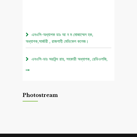
এনওসি-অধ্যাপক ডাঃ আ ন ম মোজাম্মেল হক,
অধ্যাপক,সার্জারী , রাজশাহী মেডিকেল কলেজ।
এনওসি-ডাঃ অরবিন্দ রায়, সহকারী অধ্যাপক, রেডিওলজি,
রাজশাহী মেডিকেল কলেজ।
০৫ আগস্ট জুলাই গণঅভ্যুত্থান দিবস ২০২৬ উপলক্ষে
চিত্রাঙ্কন প্রতিযোগিতা নোটিশ।
Photostream
এনওসি-আবুল বাসার মোঃ মাহবুবুল হক , সহকারী অধ্যাপক,
নিউরোমেডিসিন , রাজশাহী মেডিকেল কলেজ।
এনওসি-ডাঃ শরিমিন সোবহান কাবেরী, প্রভাষক, ফরেনসিক