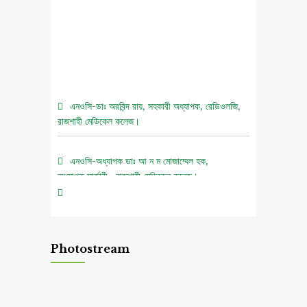
এনওসি-ডাঃ অরবিন্দ রায়, সহকারী অধ্যাপক, রেডিওলজি,
রাজশাহী মেডিকেল কলেজ।
এনওসি-অধ্যাপক ডাঃ আ ন ম মোজাম্মেল হক,
অধ্যাপক,সার্জারী , রাজশাহী মেডিকেল কলেজ।
০৫ আগস্ট জুলাই গণঅভ্যুত্থান দিবস ২০২৬ উপলক্ষে
চিত্রাঙ্কন প্রতিযোগিতা নোটিশ।
Photostream
এনওসি-আবুল বাসার মোঃ মাহবুবুল হক , সহকারী অধ্যাপক,
নিউরোমেডিসিন , রাজশাহী মেডিকেল কলেজ।