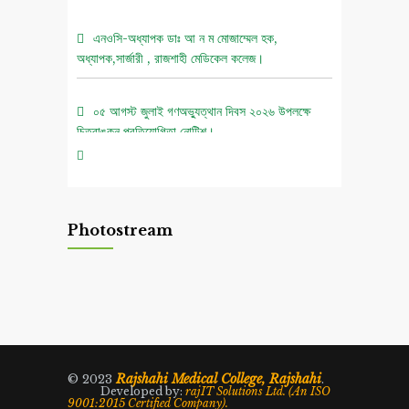
এনওসি-অধ্যাপক ডাঃ আ ন ম মোজাম্মেল হক,
অধ্যাপক,সার্জারী , রাজশাহী মেডিকেল কলেজ।
০৫ আগস্ট জুলাই গণঅভ্যুত্থান দিবস ২০২৬ উপলক্ষে
চিত্রাঙ্কন প্রতিযোগিতা নোটিশ।
এনওসি-আবুল বাসার মোঃ মাহবুবুল হক , সহকারী অধ্যাপক,
নিউরোমেডিসিন , রাজশাহী মেডিকেল কলেজ।
Photostream
এনওসি-ডাঃ শরিমিন সোবহান কাবেরী, প্রভাষক, ফরেনসিক
মেডিসিন, রাজশাহী মেডিকেল কলেজ।
এনওসি-আবুল বাসার মোঃ মাহাবুল হক, সহকারী অধ্যাপক,
নিউরোমেডিসিন , রাজশাহী মেডিকেল কলেজ।
Rajshahi Medical College, Rajshahi
© 2023
.
Developed by:
rajIT Solutions Ltd. (An ISO
9001:2015 Certified Company).