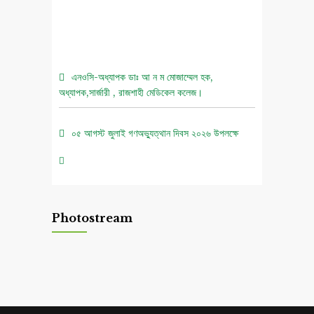
এনওসি-অধ্যাপক ডাঃ আ ন ম মোজাম্মেল হক,
অধ্যাপক,সার্জারী , রাজশাহী মেডিকেল কলেজ।
০৫ আগস্ট জুলাই গণঅভ্যুত্থান দিবস ২০২৬ উপলক্ষে
চিত্রাঙ্কন প্রতিযোগিতা নোটিশ।
এনওসি-আবুল বাসার মোঃ মাহবুবুল হক , সহকারী অধ্যাপক,
নিউরোমেডিসিন , রাজশাহী মেডিকেল কলেজ।
Photostream
এনওসি-ডাঃ শরিমিন সোবহান কাবেরী, প্রভাষক, ফরেনসিক
মেডিসিন, রাজশাহী মেডিকেল কলেজ।
এনওসি-আবুল বাসার মোঃ মাহাবুল হক, সহকারী অধ্যাপক,