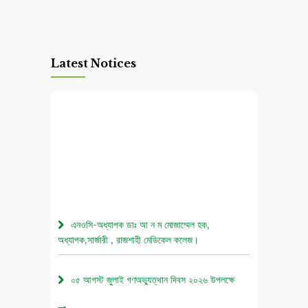
Latest Notices
এনওসি-অধ্যাপক ডাঃ আ ন ম মোজাম্মেল হক,
অধ্যাপক,সার্জারী , রাজশাহী মেডিকেল কলেজ।
০৫ আগস্ট জুলাই গণঅভ্যুত্থান দিবস ২০২৬ উপলক্ষে
চিত্রাঙ্কন প্রতিযোগিতা নোটিশ।