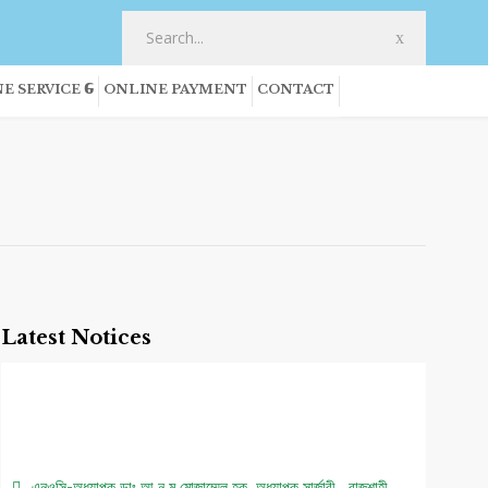
E SERVICE
ONLINE PAYMENT
CONTACT
Latest Notices
এনওসি-অধ্যাপক ডাঃ আ ন ম মোজাম্মেল হক, অধ্যাপক,সার্জারী , রাজশাহী