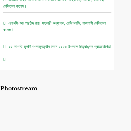
মেডিকেল কলেজ।
এনওসি-ডাঃ অরবিন্দ রায়, সহকারী অধ্যাপক, রেডিওলজি, রাজশাহী মেডিকেল
কলেজ।
০৫ আগস্ট জুলাই গণঅভ্যুত্থান দিবস ২০২৬ উপলক্ষে চিত্রাঙ্কন প্রতিযোগিতা
নোটিশ।
এনওসি-আবুল বাসার মোঃ মাহবুবুল হক , সহকারী অধ্যাপক, নিউরোমেডিসিন ,
রাজশাহী মেডিকেল কলেজ।
Photostream
এনওসি-ডাঃ শরিমিন সোবহান কাবেরী, প্রভাষক, ফরেনসিক মেডিসিন, রাজশাহী
মেডিকেল কলেজ।