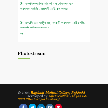
এনওসি-অধ্যাপক ডাঃ আ ন ম মোজাম্মেল হক,
অধ্যাপক,সার্জারী , রাজশাহী মেডিকেল কলেজ।
এনওসি-ডাঃ অরবিন্দ রায়, সহকারী অধ্যাপক, রেডিওলজি,
রাজশাহী মেডিকেল কলেজ।
০৫ আগস্ট জুলাই গণঅভ্যুত্থান দিবস ২০২৬ উপলক্ষে
চিত্রাঙ্কন প্রতিযোগিতা নোটিশ।
Photostream
এনওসি-আবুল বাসার মোঃ মাহবুবুল হক , সহকারী অধ্যাপক,
নিউরোমেডিসিন , রাজশাহী মেডিকেল কলেজ।
এনওসি-ডাঃ শরিমিন সোবহান কাবেরী, প্রভাষক, ফরেনসিক
মেডিসিন, রাজশাহী মেডিকেল কলেজ।
Rajshahi Medical College, Rajshahi
© 2023
.
Developed by:
rajIT Solutions Ltd. (An ISO
9001:2015 Certified Company).